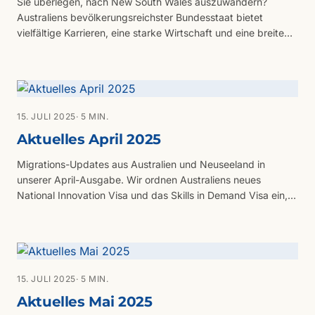
Sie überlegen, nach New South Wales auszuwandern?
Australiens bevölkerungsreichster Bundesstaat bietet
vielfältige Karrieren, eine starke Wirtschaft und eine breite
Lebensauswahl, von Sydney bis ins regionale NSW. Der
Beitrag fasst Visa, Branchen, Lebenshaltung und
Erwartungen zusammen.
15. JULI 2025
· 5 MIN.
Aktuelles April 2025
Migrations-Updates aus Australien und Neuseeland in
unserer April-Ausgabe. Wir ordnen Australiens neues
National Innovation Visa und das Skills in Demand Visa ein,
fassen Schwerpunkte des Budgets 2025/26 zusammen und
blicken auf Neuseelands neuen Wohnsitzpfad für Lehrkräfte,
die Reform des Active Investor Plus Visa und das neue
Programm für Digital Nomads.
15. JULI 2025
· 5 MIN.
Aktuelles Mai 2025