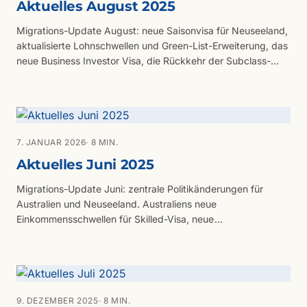
Aktuelles August 2025
Migrations-Update August: neue Saisonvisa für Neuseeland,
aktualisierte Lohnschwellen und Green-List-Erweiterung, das
neue Business Investor Visa, die Rückkehr der Subclass-
189-Einladungen, neue Englisch-Anforderungen für zentrale
Visa-Kategorien und ein Schlaglicht auf Migrationschancen
in New South Wales.
7. JANUAR 2026
· 8 MIN.
Aktuelles Juni 2025
Migrations-Update Juni: zentrale Politikänderungen für
Australien und Neuseeland. Australiens neue
Einkommensschwellen für Skilled-Visa, neue
Visumsgebühren und das National Innovation Visa, dazu
Neuseelands Parent Visitor Visa, Erweiterung der Green List
und neue Befreiungen für ausländische Qualifikationen.
9. DEZEMBER 2025
· 8 MIN.