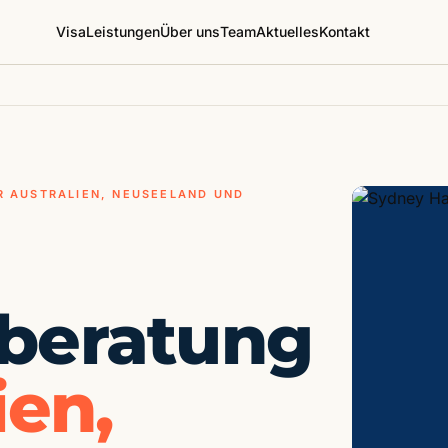
Visa
Leistungen
Über uns
Team
Aktuelles
Kontakt
R AUSTRALIEN, NEUSEELAND UND
sberatung
ien,