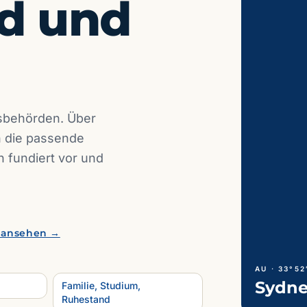
d und
gsbehörden. Über
en die passende
h fundiert vor und
 ansehen →
Familie, Studium,
Ruhestand
NZ · 41°17