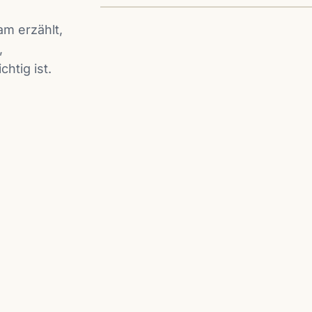
m erzählt,
,
htig ist.