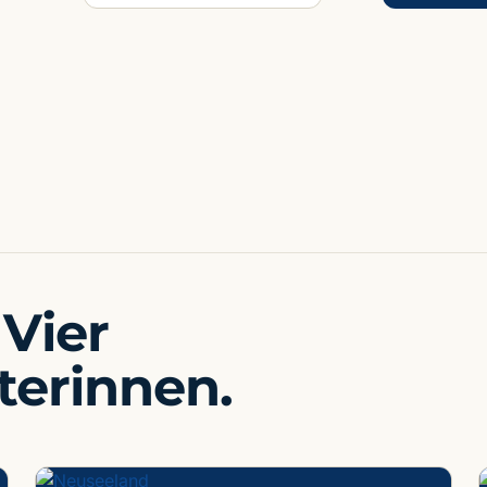
E
Welli
 Vier
aterinnen.