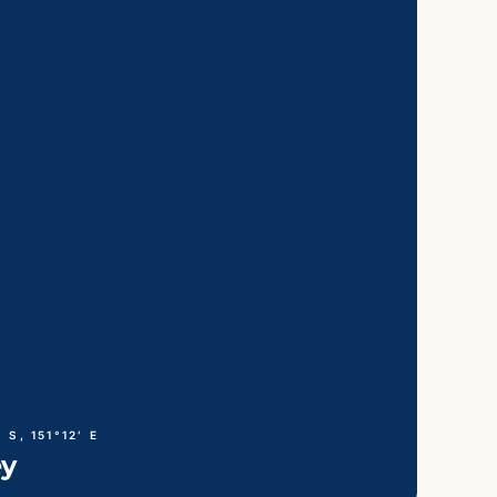
′ S, 174°46′