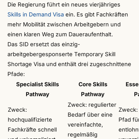
Die Regierung führt ein neues vierjähriges
Skills in Demand Visa
ein. Es gibt Fachkräften
mehr Mobilität zwischen Arbeitgebern und
einen klaren Weg zum Daueraufenthalt.
Das SID ersetzt das einzig-
arbeitgebergesponserte Temporary Skill
Shortage Visa und enthält drei zugeschnittene
Pfade:
Specialist Skills
Core Skills
Essen
Pathway
Pathway
P
Zweck: regulierter
Zweck:
Zweck: 
Bedarf über eine
hochqualifizierte
Pfad fü
vereinfachte,
Fachkräfte schnell
entlohn
regelmäßig