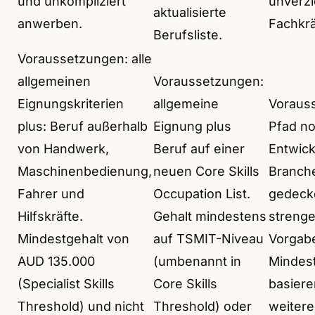
und unkompliziert
unverzi
aktualisierte
anwerben.
Fachkrä
Berufsliste.
Voraussetzungen: alle
allgemeinen
Voraussetzungen:
Eignungskriterien
allgemeine
Voraus
plus: Beruf außerhalb
Eignung plus
Pfad no
von Handwerk,
Beruf auf einer
Entwick
Maschinenbedienung,
neuen Core Skills
Branche
Fahrer und
Occupation List.
gedecke
Hilfskräfte.
Gehalt mindestens
streng
Mindestgehalt von
auf TSMIT-Niveau
Vorgab
AUD 135.000
(umbenannt in
Mindest
(Specialist Skills
Core Skills
basiere
Threshold) und nicht
Threshold) oder
weitere