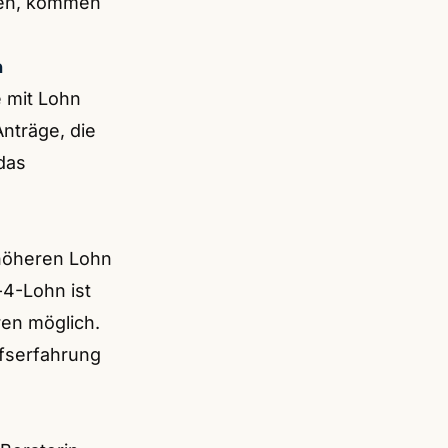
ren, kommen
n
 mit Lohn
Anträge, die
das
 höheren Lohn
4-Lohn ist
ren möglich.
ufserfahrung