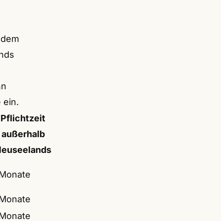
r dem
ands
hn
ein.
Pflichtzeit
außerhalb
euseelands
 Monate
 Monate
 Monate