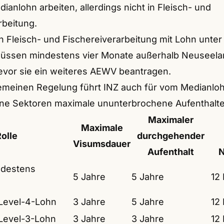
ianlohn arbeiten, allerdings nicht in Fleisch- und
rbeitung.
in Fleisch- und Fischereiverarbeitung mit Lohn unte
üssen mindestens vier Monate außerhalb Neuseel
evor sie ein weiteres AEWV beantragen.
gemeinen Regelung führt INZ auch für vom Medianlo
 Sektoren maximale ununterbrochene Aufenthalte 
Maximaler
Maximale
olle
durchgehender
Visumsdauer
Aufenthalt
N
ndestens
5 Jahre
5 Jahre
12
 Level-4-Lohn
3 Jahre
5 Jahre
12
 Level-3-Lohn
3 Jahre
3 Jahre
12