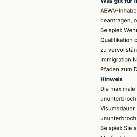
Was gilt für
AEWV-Inhaber
beantragen, 
Beispiel: Wenn
Qualifikation
zu vervollstä
Immigration N
Pfaden zum D
Hinweis
Die maximale 
ununterbroche
Visumsdauer 
ununterbroch
Beispiel: Sie