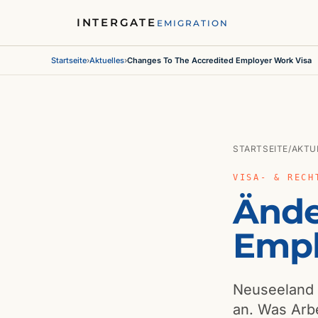
INTERGATE
EMIGRATION
Startseite
›
Aktuelles
›
Changes To The Accredited Employer Work Visa
STARTSEITE
/
AKTU
VISA- & RECH
Ände
Empl
Neuseeland 
an. Was Arb