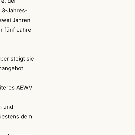
re, der
n 3-Jahres-
 zwei Jahren
r fünf Jahre
er steigt sie
lenangebot
iteres AEWV
n und
ndestens dem