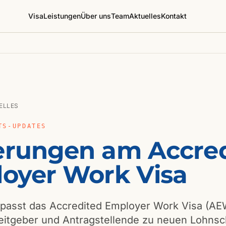
Visa
Leistungen
Über uns
Team
Aktuelles
Kontakt
ELLES
TS-UPDATES
rungen am Accred
oyer Work Visa
passt das Accredited Employer Work Visa (AE
eitgeber und Antragstellende zu neuen Lohnsc