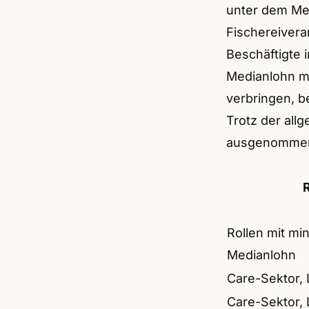
unter dem Med
Fischereivera
Beschäftigte 
Medianlohn m
verbringen, b
Trotz der all
ausgenommene
R
Rollen mit mi
Medianlohn
Care-Sektor,
Care-Sektor,