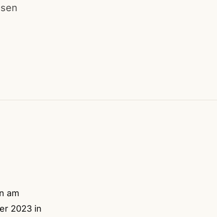
ssen
en am
er 2023 in