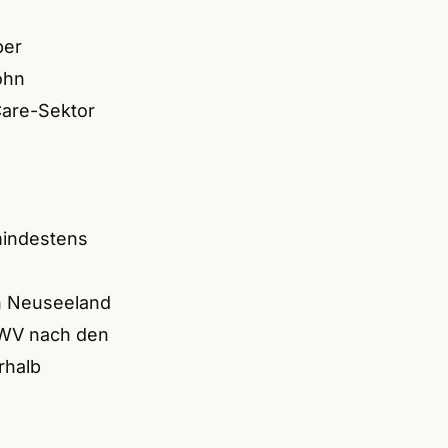
ber
ohn
Care-Sektor
mindestens
in Neuseeland
EWV nach den
rhalb