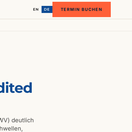
TERMIN BUCHEN
EN
DE
ited
WV) deutlich
hwellen,