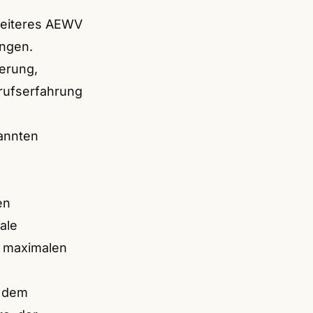
weiteres AEWV
ingen.
ierung,
erufserfahrung
kannten
en
ale
r maximalen
r dem