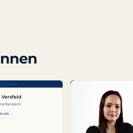
innen
 Versfeld
rte Beraterin
ALIEN