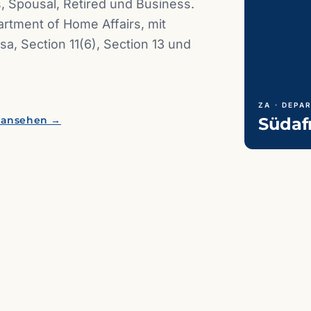
s, Spousal, Retired und Business.
artment of Home Affairs, mit
isa, Section 11(6), Section 13 und
ZA · DEPA
 ansehen →
Südaf