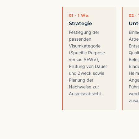
01 · 1 Wo.
02 ·
Strategie
Unt
Festlegung der
Einl
passenden
Arbe
Visumkategorie
Ents
(Specific Purpose
Qual
versus AEWV),
Bele
Prüfung von Dauer
Bind
und Zweck sowie
Heim
Planung der
Ang
Nachweise zur
Führ
Ausreiseabsicht.
werd
zusa