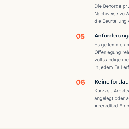
Die Behörde prü
Nachweise zu An
die Beurteilung 
05
Anforderunge
Es gelten die ü
Offenlegung rel
vollständige m
in jedem Fall erf
06
Keine fortla
Kurzzeit-Arbeits
angelegt oder s
Accredited Empl