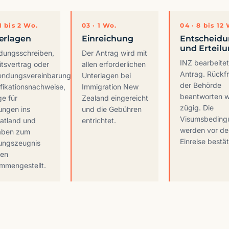
 1 bis 2 Wo.
03 · 1 Wo.
04 · 8 bis 12
erlagen
Einreichung
Entscheid
und Erteil
adungsschreiben,
Der Antrag wird mit
INZ bearbeite
itsvertrag oder
allen erforderlichen
Antrag. Rückf
endungsvereinbarung,
Unterlagen bei
der Behörde
ifikationsnachweise,
Immigration New
beantworten w
ge für
Zealand eingereicht
zügig. Die
ungen ins
und die Gebühren
Visumsbeding
atland und
entrichtet.
werden vor de
aben zum
Einreise bestät
ungszeugnis
en
mmengestellt.