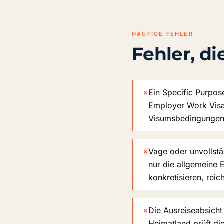
HÄUFIGE FEHLER
Fehler, d
×
Ein Specific Purpos
Employer Work Visa
Visumsbedingungen,
×
Vage oder unvollstä
nur die allgemeine 
konkretisieren, reich
×
Die Ausreiseabsicht
Heimatland prüft di