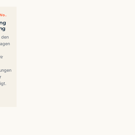
 Wo.
ung
ung
t den
ragen
ir
ungen
r
igt.