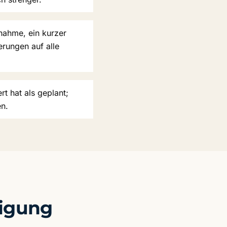
nahme, ein kurzer
erungen auf alle
t hat als geplant;
en.
migung