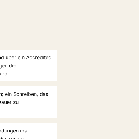
nd über ein Accredited
gen die
ird.
; ein Schreiben, das
Dauer zu
indungen ins
h strenger.