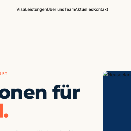
Visa
Leistungen
Über uns
Team
Aktuelles
Kontakt
ERT
onen für
.