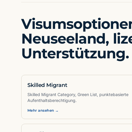
Visumsoptionen
Neuseeland, liz
Unterstützung.
Skilled Migrant
Skilled Migrant Category, Green List, punktebasierte
Aufenthaltsberechtigung.
Mehr ansehen →