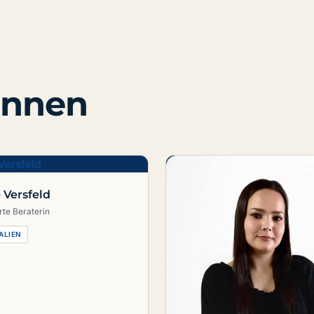
innen
 Versfeld
rte Beraterin
ALIEN